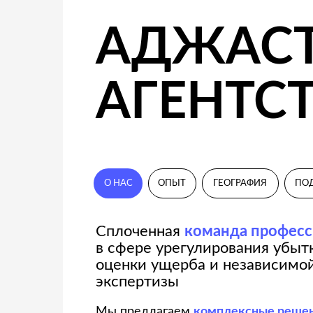
АГЕНТСТВ
О НАС
ОПЫТ
ГЕОГРАФИЯ
ПОДХОД
Сплоченная
команда профессиона
в сфере урегулирования убытков,
оценки ущерба и независимой
экспертизы
Мы предлагаем
комплексные решения
под ключ
по формированию и урегулирова
претензий от начала до конца: начиная
от определения причин события, заканчив
расчетом ущерба