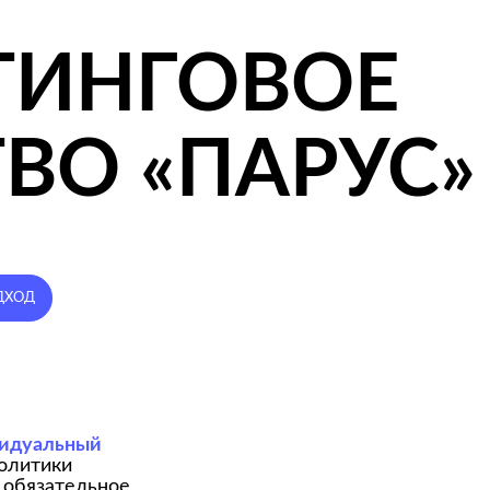
ьный
ки
ательное
ксперта
НЦИИ
Независимая экс
урегулирование у