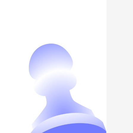
пертиза
,
бытков и оценка в