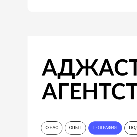
АГЕНТСТВ
О НАС
ОПЫТ
ГЕОГРАФИЯ
ПОДХОД
География решения задач - по всем
миру