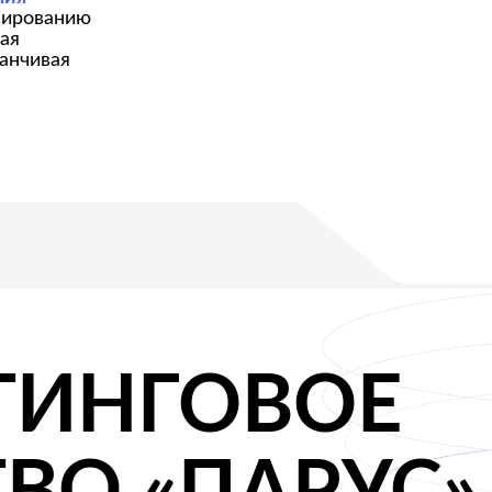
НГОВОЕ
О «ПАРУС»
ния