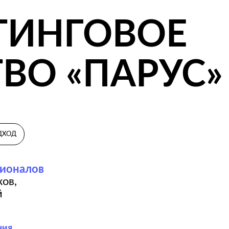
О «ПАРУС»
лов
нию
ая