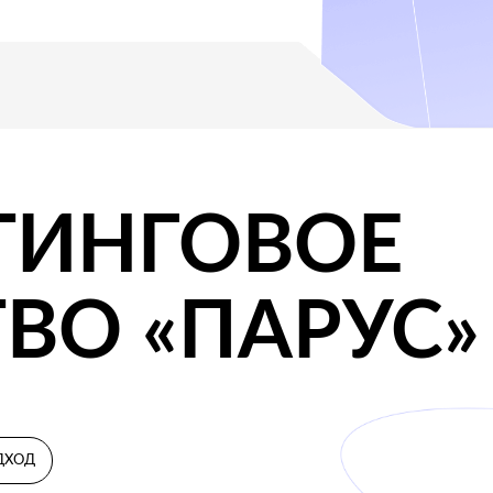
О «ПАРУС»
у